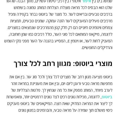
שמשלבים בין
איפור
איכותי לבין רכיבי טיפוח עשירים, מתוך הבנה שהעור
שלנו הוא הבסיס לכל מראה מוצלח. הצלחת המותג טמונה בשימוש
ברכיבים טבעיים ובריאים לעור. כל מוצר של ביוטופ נבחר בקפידה ומכיל
מרכיבים פעילים המעניקים לעור הזנה עמוקה. שמנים טבעיים, תמציות
צמחים וויטמינים חיוניים הם רק חלק קטן מהמרכיבים שנמצאים במוצרים.
לדוגמה, מייקאפ המותאם לכל סוגי העור, כולל רכיבים כמו שמן חוחובה,
המעניק לחות לעור, או ויטמין E, המסייע בהגנה על העור מפני נזקי השמש
והרדיקלים החופשיים.
מוצרי ביוטופ: מגוון רחב לכל צורך
ביוטופ מציעה מגוון רחב של מוצרים לכל צורך ולכל סוג עור. בין אם את
מחפשת מראה טבעי ורענן ליום-יום, ובין אם את מעוניינת במראה זוהר
לערב מיוחד, המותג מספק את כל מה שנחוץ לך. פלטות הצלליות של
ביוטופ
, לדוגמה, מכילות גוונים רכים לצד גוונים דרמטיים יותר, ומאפשרות
לך ליצור את המראה המדויק שאת רוצה. המייקאפים של ביוטופ מעניקים
כיסוי מושלם תוך שמירה על מראה טבעי, והם זמינים במגוון גוונים