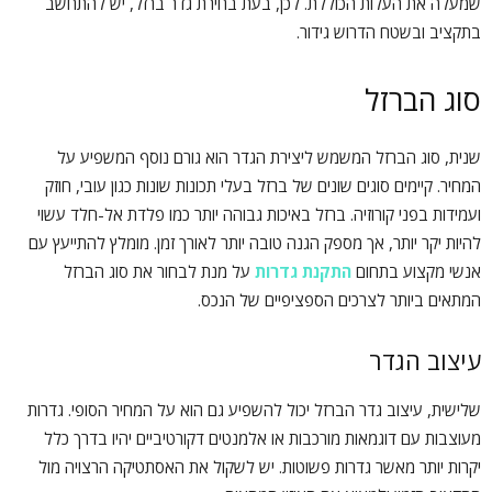
שמעלה את העלות הכוללת. לכן, בעת בחירת גדר ברזל, יש להתחשב
בתקציב ובשטח הדרוש גידור.
סוג הברזל
שנית, סוג הברזל המשמש ליצירת הגדר הוא גורם נוסף המשפיע על
המחיר. קיימים סוגים שונים של ברזל בעלי תכונות שונות כגון עובי, חוזק
ועמידות בפני קורוזיה. ברזל באיכות גבוהה יותר כמו פלדת אל-חלד עשוי
להיות יקר יותר, אך מספק הגנה טובה יותר לאורך זמן. מומלץ להתייעץ עם
אנשי מקצוע בתחום
התקנת גדרות
על מנת לבחור את סוג הברזל
המתאים ביותר לצרכים הספציפיים של הנכס.
עיצוב הגדר
שלישית, עיצוב גדר הברזל יכול להשפיע גם הוא על המחיר הסופי. גדרות
מעוצבות עם דוגמאות מורכבות או אלמנטים דקורטיביים יהיו בדרך כלל
יקרות יותר מאשר גדרות פשוטות. יש לשקול את האסתטיקה הרצויה מול