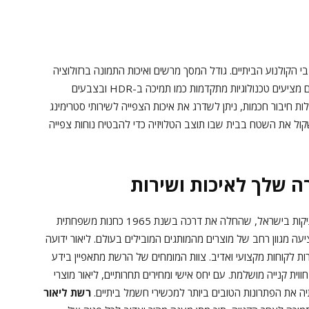
הקולנוע הביתיים. גודל המסך מרשים ואיכות התמונה ברזולוציה
גבוהה מספקת חווית צפייה עוצרת נשימה. מותגים שונים מציעים טכנולוגיות מתקדמות כמו תמיכה ב-HDR ובצבעים
ות חיבור חכמות, ניתן לשדרג את איכות הצפייה לשירותי סטרימינג
קול את השטח בבית שבו תוצב הטלויזיה כדי להבטיח נוחות צפייה
ה שלך לאיכות ושירות
ליאור מוצרי חשמל היא אחת מהרשתות המובילות והוותיקות בישראל, שהחלה את דרכה בשנת 1965 כחנות משפחתית
עה מגוון רחב של מוצרים מהמותגים המובילים בעולם. ליאור ידועה
ת לקוחות מקצועי ואדיב. צוות המומחים של הרשת מתאפיין בידע
ית קנייה מושלמת. עם יחס אישי ומחירים תחרותיים, ליאור מוצרי
 את הפתרונות הטובים ביותר למכשירי חשמל ביתיים.
רשת ליאור