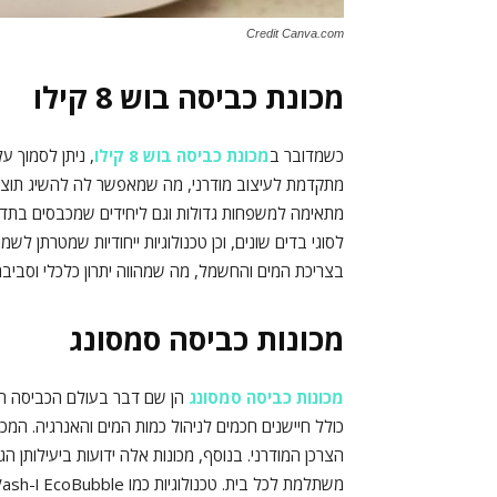
Credit Canva.com
מכונת כביסה בוש 8 קילו
כשמדובר ב
מכונת כביסה בוש 8 קילו
, ניתן לסמוך ע
מתאימה למשפחות גדולות וגם ליחידים שמכבסים בתדירו
לסוגי בדים שונים, וכן טכנולוגיות ייחודיות שמטרתן לש
בצריכת המים והחשמל, מה שמהווה יתרון כלכלי וסביבת
מכונות כביסה סמסונג
מכונות כביסה סמסונג
הן שם דבר בעולם הכביסה הבי
כולל חיישנים חכמים לניהול כמות המים והאנרגיה. המ
הצרכן המודרני. בנוסף, מכונות אלה ידועות ביעילותן 
משתלמת לכל בית. טכנולוגיות כמו EcoBubble ו-Steam Wash מסייעות בהסרת כתמים קשים ושמירה על איכות הבגדים.