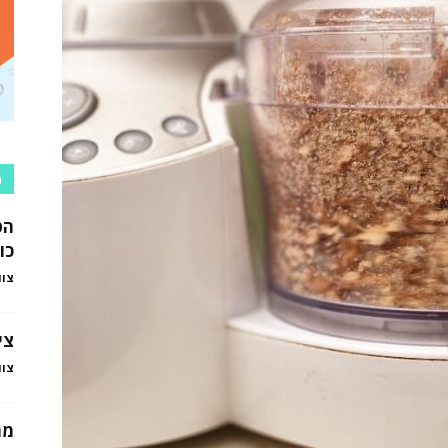
כ
הט
כו
צוו
צי
צוו
מה