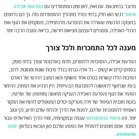
מדובר בהימנעות. עם זאת, לאנשים המתמודדים עם
הפרעות אכילה
טיפול
רגשי הוא חלק בלתי נפרד מתהליך ההתמודדות כולו. כך הם נלחמים
במצוקה הרגשית שעוררה את ההפרעה מלכתחילה, משקמים את הגוף ואת
הרגלי האכילה, ומסגלים לעצמם מציאות חדשה, בריאה וטובה הרבה יותר.
מענה לכל התמכרות ולכל צורך
הפרעות אכילה, התמכרות להימורים, תלות באלכוהול וצורך בלתי פוסק
בסמים קלים או קשים – כל אלה נגרמו בגלל סיבות שונות ומגוונות. לרוב,
הסיבות הללו קשורות בגורם אחד משותף והוא המצב הרגשי של האדם
בעת שנחשף לראשונה להתנהגות הבעייתית. היין הרגיע את המתח, ההימור
הסעיר את הגוף והפרעת האכילה העניקה תחושה (מזויפת) של שליטה.
בזכות תוכנית הטיפול של וילה מטריקס יכולים המטופלים לזהות את המקור
האמיתי להתמכרות שלהם, לפנות את הדרך ולגלות עולם חדש, נקי וטוב
יותר. זהו
טיפול בהתמכרות
עצמה ובמקורותיה, וזוהי הדרך האידאלית עבור
המכור. אתם מוזמנים להתחיל את המסע שלכם כאן ועכשיו בטלפון
050-
.
4949696