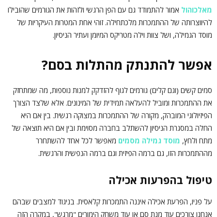
מאלכוהול
אמור להתמודד גם עם הפן הרגשי ולזהות את הגורמים שהובילו
להיווצרותה של ההתמכרות מלכתחילה. זוהי אחת המטרות העיקריות של
מוסד הגמילה, ושל צוות וילה מטריקס המיומן ועתיר הניסיון.
אפשר להתנתק מהתלות בסם?
סמים קשים (וגם קלים) גורמים לגוף להזדקק למנות נוספות, מה שמתחזק
את ההתמכרות ומוביל להעלאה תמידית של המינונים. אלא שלצד הצורך
הפיזיולוגי המובהק, מקורה של ההתמכרות במצוקה רגשית. בין אם היא
החלה במסגרת הניסיון להשתלב בחברה מסוימת ובין אם היא תוצאה של
מתח ולחץ,
מוסד גמילה מסמים
מאפשר לכל אחד להשתחרר
מההתמכרות הזו, גם ברמה הפיזית וגם ברמה הנפשית והרגשית.
טיפול בהפרעות אכילה
על פניו, הפרעת אכילה איננה התמכרות קלאסית. בניגוד למצבים שבהם
אנחנו צורכים עוד מנת סם או עוד משחק הימורים "מרגש", במקרה הזה