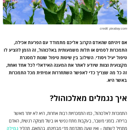
credit: pixabay.com
אם זיהיתם שהאדם הקרוב אליכם מתמודד עם הפרעת אכילה,
התמכרות לסמים או תלות משמעותית באלכוהול, זה הזמן להציע לו
טיפול יעיל ויסודי. השילוב בין שיטות טיפול שונות למסגרת
מקצועית וצוות שיודע לאתר את המענה האידאלי לכל אחד ואחת,
זה כל מה שצריך כדי לאפשר השתחררות אמיתית מכל התמכרות
באשר היא.
איך נגמלים מאלכוהול?
התמכרות לאלכוהול, כמו התמכרויות רבות אחרות, היא לא יותר מאשר
בריחה. בזמני משבר, בעקבות מתח נפשי או בשל מצוקה רגשית, האדם
מתחיל לשתות – ואין שעה מוקדמת מדי מבחינתו. בהתאם, תהליך
גמילה