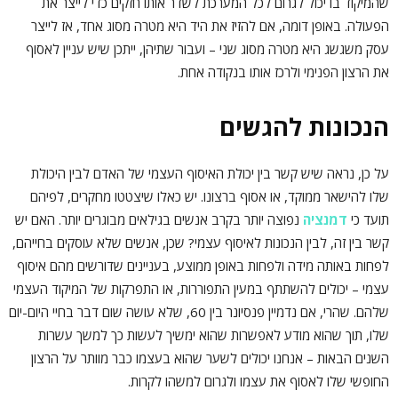
שהמיקוד בו יכול לגרום לכל המערכת לשדר אותו חזקים כדי לייצר את
הפעולה. באופן דומה, אם להזיז את היד היא מטרה מסוג אחד, אז לייצר
עסק משגשג היא מטרה מסוג שני – ועבור שתיהן, ייתכן שיש עניין לאסוף
את הרצון הפנימי ולרכז אותו בנקודה אחת.
הנכונות להגשים
על כן, נראה שיש קשר בין יכולת האיסוף העצמי של האדם לבין היכולת
שלו להישאר ממוקד, או אסוף ברצונו. יש כאלו שיצטטו מחקרים, לפיהם
תועד כי
דמנציה
נפוצה יותר בקרב אנשים בגילאים מבוגרים יותר. האם יש
קשר בין זה, לבין הנכונות לאיסוף עצמי? שכן, אנשים שלא עוסקים בחייהם,
לפחות באותה מידה ולפחות באופן ממוצע, בעניינים שדורשים מהם איסוף
עצמי – יכולים להשתתף במעין התפוררות, או התפרקות של המיקוד העצמי
שלהם. שהרי, אם נדמיין פנסיונר בין 60, שלא עושה שום דבר בחיי היום-יום
שלו, תוך שהוא מודע לאפשרות שהוא ימשיך לעשות כך למשך עשרות
השנים הבאות – אנחנו יכולים לשער שהוא בעצמו כבר מוותר על הרצון
החופשי שלו לאסוף את עצמו ולגרום למשהו לקרות.