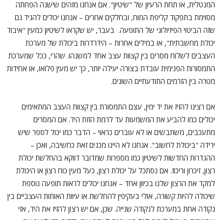
המנטלית, או תחת הרעיון של "שיטיון". אם אנחנו מזהים שישנה הפחתה
מסוימת בתפקוד קליפת המוח, ובחלקים אחרים – אנחנו יכולים להגיד גם
שזה הביטוי הפיזיולוגי של התופעה. בעבר, יש שקראו לשיטיון כמעין "איבוד
יכולת מחשבתית", או במילים אחרות – הידרדרות ביכולת של מערכת
העצבים לשלוח מסרים בין קצוות עצב אחד למשנהו. שהרי, ככל שמערכת
התמסורות הפנימית עובדת בצורה יעילה יותר, כך יש מעין פלואו, או אחידות
מטרה בין הזרמים התודעתיים השונים.
אם רצינו להזיז את יד ימין, עצם התמסורת בין קצוות העצב המתאימים
יכולים כמו להביע את המשמעות עד לרמת הזזת היד. אם המסרים
מתעכבים, משתבשים או לא עוברים כראוי – הדבר כמו יכול לספר שיש
ירידה "ביכולת לחשוב". אנחנו לא היינו מכנים זאת כחשיבה, ואכן –
ההגדרות החדשות לשיטיון כמו מספרות שמדובר דווקא בהחלשת יכולת
רצון, זיכרון וריכוז. אם נסתכל על יכולת רצון, כעל מעין כוח רצון או היכולת
למקד את הרצון שלנו בכיוון אחד – אנחנו יכולים לראות תופעה נוספת
שיכולה להיות קשורה, אולי בעקיפין להחלשת או עיוות האותות העצביים בין
נקודה אחת במערכת לנקודה שנייה. שכן, אם יש רצון להזיז את היד, אזי