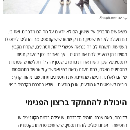
קרדיט: Freepik.com
כשאנשים מדברים על שיטיון, הם לא יודעים על מה הם מדברים. זאת כי,
הם מעולם לא ראו שיטיון, הם רק שמעו שיש קונספט כזה והחליטו לייחס לו
משמעות ותשומת לב. זה כנראה אפשרי לזהות תסמינים, שתחת מקבץ
מסוים ניתן להעניק להם את התגית – אך האם זה נכון להעניק תגיות
לתסמינים? שכן, גישות אחרות גורסות, שנכון יהיה לרדת לשורש שמתחת
לתסמינים האלה, לתת מענה (באם רצוי ואפשרי), ולאפשר התמוססות
שלהם לאלתר. הגישה שמתייגת את התסמינים תחת שם, מהווה קרקע
פורייה לשיפוטים לא מודעים, או כן מודעים – שלא בהכרח מקדמים ריפוי.
היכולת להתמקד ברצון הפנימי
לדוגמה, באם אנחנו מזהים הדרדרות, או ירידה ברמת הקוגניציה או
התפישה – אנחנו יכולים לזהות תסמין, שיש שיכניסו אותו בקטגוריה