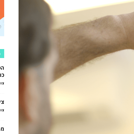
כ
הט
כו
צוו
צי
צוו
מה