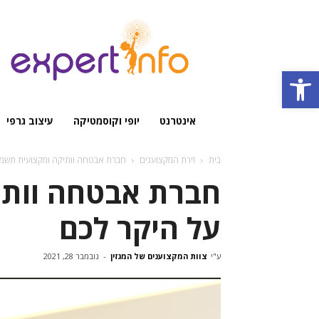
מגזין
מקצועי
Open toolbar
אינטרנט
יופי וקוסמטיקה
עיצוב גרפי
בית
זירת המקצוענים
חברת אבטחה וותיקה ומקצועית תשמו
חברת אבטחה וותי
על היקר לכם
ע"י
צוות המקצוענים של המגזין
-
נובמבר 28, 2021