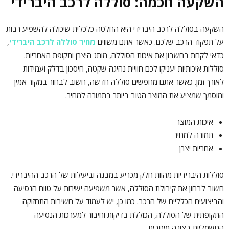
השקעה חכמה: סוללה לרכב היברידי
השקעה בסוללה לרכב היברידי היא החלטה כלכלית שיכולה להשפיע רבות
על תפקוד הרכב שלכם. כאשר אתם משווים
מחיר סוללה לרכב היברידי
,
כדאי לקחת בחשבון את איכות הסוללה, מותג היצרן ותקופת האחריות.
סוללות איכותיות יעניקו לכם חוויית נהיגה שקטה, חיסכון בדלק ועמידות
לאורך זמן. כאשר אתם מחפשים סוללה חדשה, חשוב לבחור במקור אמין
ומוסמך שמציע את המוצר הטוב ביותר בתמורה למחיר.
איכות המוצר
תמורה למחיר
אחריות יצרן
סוללות היברידיות מהוות חלק מכריע במבנה וביעילות של הרכב ההיברידי.
חשוב לבחון את קיבולת הסוללה, אשר משפיעה ישירות על טווח הנסיעה
והביצועים הכלליים של הרכב. כמו כן, יש לעמוד על חשיבות התחזוקה
התקופתית של הסוללה, הכוללת בדיקות וחיבור למערכות הנסיעה
החשמליות בצורה מיטבית.