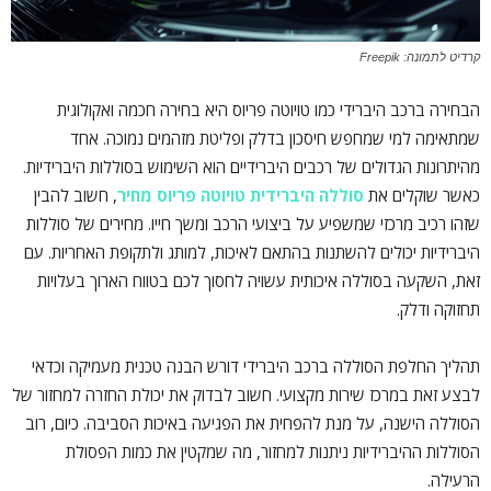
קרדיט לתמונה: Freepik
הבחירה ברכב היברידי כמו טויוטה פריוס היא בחירה חכמה ואקולוגית
שמתאימה למי שמחפש חיסכון בדלק ופליטת מזהמים נמוכה. אחד
מהיתרונות הגדולים של רכבים היברידיים הוא השימוש בסוללות היברידיות.
כאשר שוקלים את
סוללה היברידית טויוטה פריוס מחיר
, חשוב להבין
שזהו רכיב מרכזי שמשפיע על ביצועי הרכב ומשך חייו. מחירים של סוללות
היברידיות יכולים להשתנות בהתאם לאיכות, למותג ולתקופת האחריות. עם
זאת, השקעה בסוללה איכותית עשויה לחסוך לכם בטווח הארוך בעלויות
תחזוקה ודלק.
תהליך החלפת הסוללה ברכב היברידי דורש הבנה טכנית מעמיקה וכדאי
לבצע זאת במרכז שירות מקצועי. חשוב לבדוק את יכולת החזרה למחזור של
הסוללה הישנה, על מנת להפחית את הפגיעה באיכות הסביבה. כיום, רוב
הסוללות ההיברידיות ניתנות למחזור, מה שמקטין את כמות הפסולת
הרעילה.