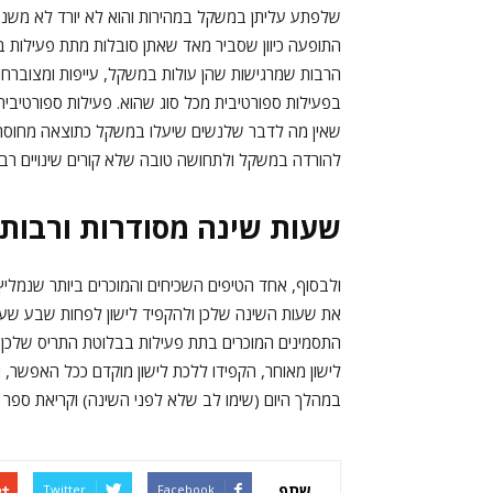
שלפתע עליתן במשקל במהירות והוא לא יורד לא משנה 
התופעה כיוון שסביר מאד שאתן סובלות מתת פעילות 
הרבות שמרגישות שהן עולות במשקל, עייפות ומצוברחו
בפעילות ספורטיבית מכל סוג שהוא. פעילות ספורטיבית
שאין מה לדבר שלנשים שיעלו במשקל כתוצאה מחוסר
להורדה במשקל ולתחושה טובה שלא קורים שינויים רבי
שעות שינה מסודרות ורבות –
ולבסוף, אחד הטיפים השכיחים והמוכרים ביותר שנמליץ
את שעות השינה שלכן ולהקפיד לישון לפחות שבע שעות
התסמינים המוכרים בתת פעילות בבלוטת התריס שלכן הי
לישון מאוחר, הקפידו ללכת לישון מוקדם ככל האפשר, 
במהלך היום (שימו לב שלא לפני השינה) וקריאת ספר 
שתף
Twitter
Facebook