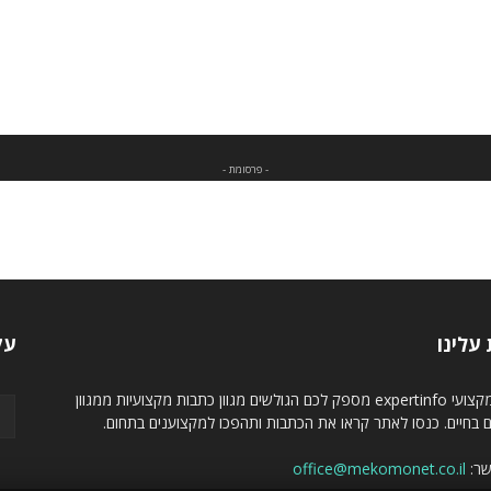
- פרסומת -
עלינו
עק
מגזין מקצועי expertinfo מספק לכם הגולשים מגוון כתבות מקצועיות ממגוון
ם בחיים. כנסו לאתר קראו את הכתבות ותהפכו למקצוענים בתחום.
שר:
office@mekomonet.co.il