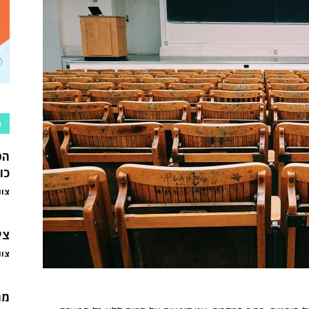
כ
הט
כו
צוו
צי
צוו
מה