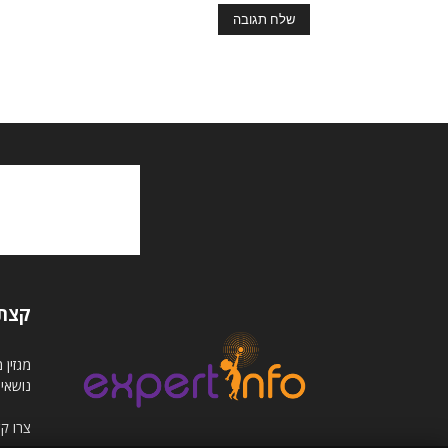
קצת 
נושאי
צרו ק