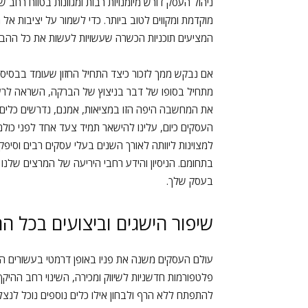
ניהול העסק דורש מיומנויות רבות ומגוונות בטווח רחב
מוקדמת ומקווים לטוב ביותר. כדי לשמור על יציבות אל 
המציעים תוכניות הכשרה שעשויות לעשות את כל ההבד
אם נבקש ממך לזכור כיצד התחיל החזון שעומד בבסיס
מתחיל בסופו של דבר בניצוץ של הברקה, השראה לרעי
את המחשבה היפה הזו במציאות, אמנם, נדרשים כלים ר
העסקים כיום, עלינו להישאר תמיד צעד אחד לפני כולם 
למצוינות ליוותה לאורך השנים בעלי עסקים רבים וסיפ
בתחומם. הניסיון והידע רחבי היריעה של המרצים שלנו 
בעסק שלך.
שיפור הישגים וביצועים בכל 
עולם העסקים משנה את פניו באופן דרמטי בעשורים האח
פלטפורמות חדשניות לשיווק ומכירה, השינוי רחב ההיקף
להתפתח ללא הרף ולבחון אילו כלים נוספים נוכל לנצל