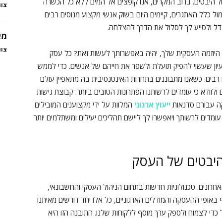
 של היבטים. ברוב המקרים, אנו קופצים אל המים ללא כל הכשרה
צוו
מול כלל האתגרים, קיימים היום בשוק אנשי מקצוע מנוסים רבים
ל ולסייע לך לסלול את הדרך להצלחה.
מא
צוו
 היוזמה העסקית שלך, יהיה באפשרותך לעשות זאת? כל עסק
ון שעשוי להפיק תועלת ולשפר את חייהם של אנשים. כדי לממש
בים. כשאנו מתבוננים בתחרות האינטנסיבית בה מתאפיין עולם
ולוודא כי עומדים לרשותנו הפתרונות הטובים ביותר. קבוצת גישות
קה עבורם סדנאות
ייעוץ ארגוני
המלוות על ידי מקצוענים המובילים
עומדים לרשותך ויאפשרו לך ליישם תהליכים יעילים ומשתלמים יותר
ההיבטים של העסק
רונים. טכנולוגיות חדשות בתחום הניהול העסקי והחשבונאי,
 באופי ההעסקה והמודלים הארגוניים, כל אלו יחד דורשים מאיתנו
 כדי לצמוח ולספק ערך מוסף ללקוחות שלנו. התובנה הזו היא