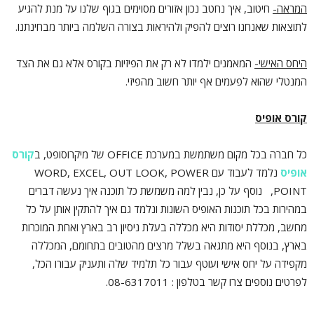
המראה-
חיטוב, איך נחטב נכון אזורים מסוימים בגוף שלנו על מנת להגיע
לתוצאות שאנחנו רוצים להפיק ולהיראות בצורה השלמה ביותר מבחינתנו.
היחס האישי-
המאמנים ילמדו לא רק את הפיזיות בקורס אלא גם את הצד
המנטלי שהוא לפעמים אף יותר חשוב מהפיזי.
קורס אופיס
כל חברה בכל מקום משתמשת במערכת OFFICE של מיקרוסופט, ב
קורס
אופיס
נלמד לעבוד עם WORD, EXCEL, OUT LOOK, POWER
POINT, נוסף על כן, נבין למה משמשת כל תוכנה איך נעשה דברים
במהירות בכל תוכנות האופיס השונות ונלמד גם איך להתקין אותן על כל
מחשב, מכללת יסודות היא מכללה בעלת ניסיון רב בארץ ואחת המוכרות
בארץ, בנוסף היא מתגאה בשלל מרצים מהטובים בתחומם, המכללה
מקפידה על יחס אישי ועוטף עבור כל תלמיד שלה ותעניק עבורו הכל,
לפרטים נוספים צרו קשר בטלפון : 08-6317011.