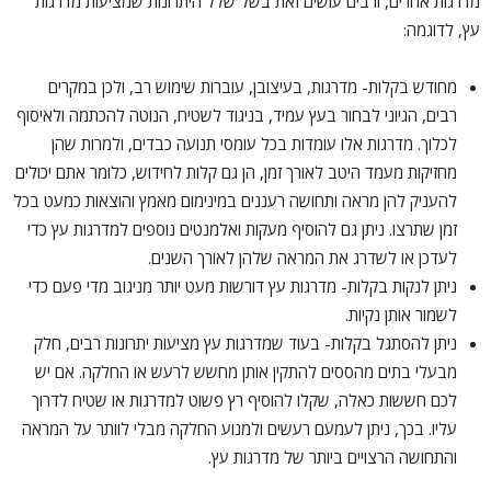
מדרגות אחרים, ורבים עושים זאת בשל שלל היתרונות שמציעות מדרגות
עץ, לדוגמה:
מחודש בקלות- מדרגות, בעיצובן, עוברות שימוש רב, ולכן במקרים
רבים, הגיוני לבחור בעץ עמיד, בניגוד לשטיח, הנוטה להכתמה ולאיסוף
לכלוך. מדרגות אלו עומדות בכל עומסי תנועה כבדים, ולמרות שהן
מחזיקות מעמד היטב לאורך זמן, הן גם קלות לחידוש, כלומר אתם יכולים
להעניק להן מראה ותחושה רעננים במינימום מאמץ והוצאות כמעט בכל
זמן שתרצו. ניתן גם להוסיף מעקות ואלמנטים נוספים למדרגות עץ כדי
לעדכן או לשדרג את המראה שלהן לאורך השנים.
ניתן לנקות בקלות- מדרגות עץ דורשות מעט יותר מניגוב מדי פעם כדי
לשמור אותן נקיות.
ניתן להסתגל בקלות- בעוד שמדרגות עץ מציעות יתרונות רבים, חלק
מבעלי בתים מהססים להתקין אותן מחשש לרעש או החלקה. אם יש
לכם חששות כאלה, שקלו להוסיף רץ פשוט למדרגות או שטיח לדרוך
עליו. בכך, ניתן לעמעם רעשים ולמנוע החלקה מבלי לוותר על המראה
והתחושה הרצויים ביותר של מדרגות עץ.