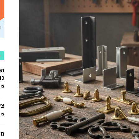
כ
הט
כו
צוו
צי
צוו
מה