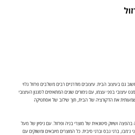
ול
ב גם בעיצוב הבית. עיצובים מודרניים רבים משלבים פרזול גלוי
ט עיצובי בפני עצמו, עם גימורים שונים המתאימים לסגנון העיצובי
שמעותית את הדקורציה של הבית, תוך שילוב של אסתטיקה
יפו בע"מ נוסדה בשנת 2015 ומתמחה בהפצה ושיווק סיטונאית של מוצרי בניה ופרזול. עם ניסיון של מעל
י ג'מבו, ברגי גבס וברגי סיבית. כל המוצרים מיובאים ומשווקים עם