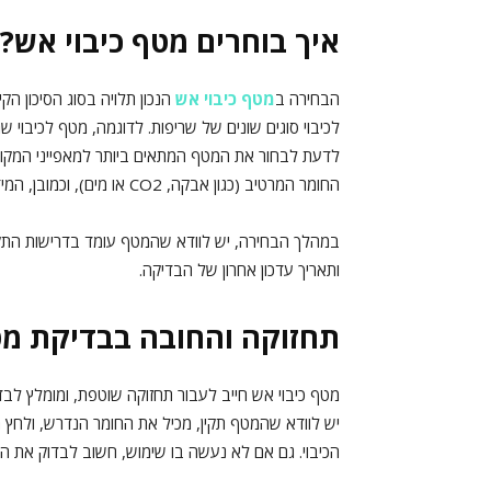
איך בוחרים מטף כיבוי אש
?
הבחירה ב
מטף כיבוי אש
הנכון תלויה בסוג הסיכון הק
לכיבוי סוגים שונים של שריפות. לדוגמה, מטף לכיבוי ש
לדעת לבחור את המטף המתאים ביותר למאפייני המקום 
החומר המרטיב (כגון אבקה, CO2 או מים), וכמובן, המידות והיכולות של כל מטף בהתאם לגודל המבנה.
במהלך הבחירה, יש לוודא שהמטף עומד בדרישות התקן
ותאריך עדכון אחרון של הבדיקה.
תחזוקה והחובה בבדיקת מט
מטף כיבוי אש חייב לעבור תחזוקה שוטפת, ומומלץ לב
יש לוודא שהמטף תקין, מכיל את החומר הנדרש, ולחץ
הכיבוי. גם אם לא נעשה בו שימוש, חשוב לבדוק את המ