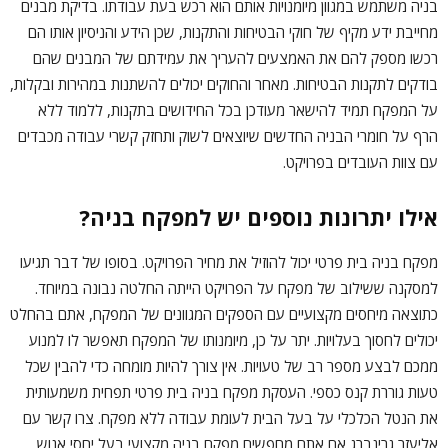
בניה משתמש במגוון מיומנויות אותם הוא רכש בעת עבודתו. בדיקת מבנים
מחייבת ידע מקיף של חוקי הבטיחות והתקנות, שכן הידע והניסיון אותו הם
רכשו מספק להם את האמצעים להעריך את עמידתם של המבנים שהם
בודקים לתקנות הבטיחות. מאחר והחוקים יכולים להשתנות במהירות ובקלות,
על המפקח תמיד להישאר מעודכן בכל החידושים בתקנות, ללמוד ללא
הרף על חומרי הבניה החדשים שיוצאים לשוק ותחזק קשרי עבודה מכבדים
עם צוות העובדים בפרויקט.
אילו יתרונות נוספים יש למפקח בניה?
מפקח בניה בית פרטי יכול להוזיל את מחיר הפרויקט. בסופו של דבר תגיעו
למסקנה ששילוב של מפקח על הפרויקט הייתה החלטה נבונה במיוחד.
כתוצאה מיחסים מקצועיים עם הספקים המגוונים של המפקח, אתם בהחלט
יכולים לחסוך בעלויות. יתר על כן, מיומנותו של המפקח תאפשר לו למנוע
ממכם לבצע מספר רב של טעויות. אין צורך להיות מומחה כדי להבין שכל
טעות גוררת קנס כספי. העסקת מפקח בניה בית פרטי תפחית משמעותית
את הנטל הכלכלי על בעל הבית לעומת עבודה ללא מפקח. צרו קשר עם
אליעזר גרינברג אם אתם מחפשים מפקח בניה מקצועי בעל יחסי אנוש