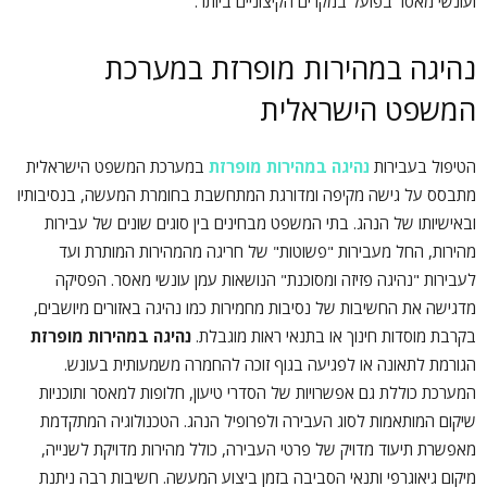
ועונשי מאסר בפועל במקרים הקיצוניים ביותר.
נהיגה במהירות מופרזת במערכת
המשפט הישראלית
הטיפול בעבירות
נהיגה במהירות מופרזת
במערכת המשפט הישראלית
מתבסס על גישה מקיפה ומדורגת המתחשבת בחומרת המעשה, בנסיבותיו
ובאישיותו של הנהג. בתי המשפט מבחינים בין סוגים שונים של עבירות
מהירות, החל מעבירות "פשוטות" של חריגה מהמהירות המותרת ועד
לעבירות "נהיגה פזיזה ומסוכנת" הנושאות עמן עונשי מאסר. הפסיקה
מדגישה את החשיבות של נסיבות מחמירות כמו נהיגה באזורים מיושבים,
בקרבת מוסדות חינוך או בתנאי ראות מוגבלת.
נהיגה במהירות מופרזת
הגורמת לתאונה או לפגיעה בגוף זוכה להחמרה משמעותית בעונש.
המערכת כוללת גם אפשרויות של הסדרי טיעון, חלופות למאסר ותוכניות
שיקום המותאמות לסוג העבירה ולפרופיל הנהג. הטכנולוגיה המתקדמת
מאפשרת תיעוד מדויק של פרטי העבירה, כולל מהירות מדויקת לשנייה,
מיקום גיאוגרפי ותנאי הסביבה בזמן ביצוע המעשה. חשיבות רבה ניתנת