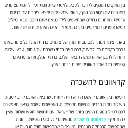
בין מתקנים מפנקים לקרבה לטבע ולאטרקציות. זוגות יוכלו ליהנות מצימרים
רומנטיים עם ג'קוזי מול הנוף, בעוד שמשפחות ימצאו צימרים עם בריכות
פרטיות ומתחמים גדולים שמתאימים לילדים. אם אתם חובבי טבע וטיולים,
חפשו צימרים הממוקמים בקרבת מסלולי הליכה ואתרים ייחודיים לאזור.
באתר צימר ממתין לכם מבחר מגוון של צימרים ברמת הגולן. כל צימר באתר
נבחר בקפידה כדי להעניק לכם חוויה בלתי נשכחת של נוחות, טבע ושלווה.
התחילו לתכנן את החופשה הבאה שלכם ברמת הגולן, ותיהנו מרגעים
קסומים בלב אחד האזורים היפים ביותר בארץ.
קראוונים להשכרה
חופשה בקראוונים להשכרה היא חוויה ייחודית שמביאה אתכם קרוב לטבע,
בשילוב נוחות מרבית וגמישות מקסימלית. האפשרות לשכור קראוון מאפשרת
לכם לטייל בנופים היפים ביותר של ישראל, עם תחושת חופש ושלווה שאין
לה תחליף.
קראוונים להשכרה
מתאימים לכל סוגי הנופשים – זוגות
שמחפשים הרפתקה רומנטית, משפחות שמחפשות חוויה מגבשת או