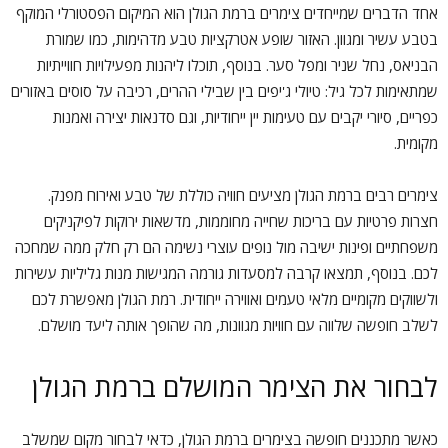
אחד הדברים שמייחדים צימרים ברמת הגולן הוא המיקום הפסטורלי המוקף
בטבע עשיר ומגוון. האזור שופע אטרקציות טבע מדהימות, כמו שמורת
הבניאס, נחל שניר ומפל סער. בנוסף, תוכלו ליהנות מפעילויות חווייתיות
שמתאימות לכל גיל: טיולי ג'יפים בין שבילי ההרים, רכיבה על סוסים באזורים
כפריים, סיורי יקבים עם טעימות יין ייחודיות, וגם סדנאות יצירה ואמנות
מקומית.
צימרים רבים ברמת הגולן מציעים חוויה כוללת של טבע ואירוח מפנק.
חצרות פרטיות עם בריכות שחייה מחוממות, מדשאות ירוקות לפיקניקים
משפחתיים ופינות ישיבה מול נופים עוצרי נשימה הם רק חלק ממה שמחכה
לכם. בנוסף, תמצאו קרבה למסעדות גורמה המגישות מנות גליליות עשירות
ולשווקים מקומיים מלאי טעמים ואווירה ייחודית. רמת הגולן מאפשרת לכם
לשלב חופשה שלווה עם חוויות מגוונות, מה שהופך אותה ליעד מושלם.
לבחור את הצימר המושלם ברמת הגולן
כאשר מתכננים חופשה בצימרים ברמת הגולן, כדאי לבחור מקום שמשלב