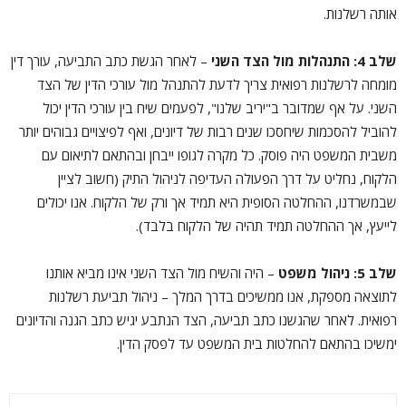
אותה רשלנות.
שלב 4: התנהלות מול הצד השני
– לאחר הגשת כתב התביעה, עורך דין
מומחה לרשלנות רפואית צריך לדעת להתנהל מול עורכי הדין של הצד
השני. על אף שמדובר ב"יריב שלנו", לפעמים שיח בין עורכי הדין יכול
להוביל להסכמות שיחסכו שנים רבות של דיונים, ואף לפיצויים גבוהים יותר
משבית המשפט היה פוסק. כל מקרה לגופו ייבחן ובהתאם לתיאום עם
הלקוח, נחליט על דרך הפעולה העדיפה לניהול התיק (חשוב לציין
שבמשרדנו, ההחלטה הסופית היא תמיד אך ורק של הלקוח. אנו יכולים
לייעץ, אך ההחלטה תמיד תהיה של הלקוח בלבד).
שלב 5: ניהול משפט
– היה והשיח מול הצד השני אינו מביא אותנו
לתוצאה מספקת, אנו ממשיכים בדרך המלך – ניהול תביעת רשלנות
רפואית. לאחר שהגשנו כתב תביעה, הצד הנתבע יגיש כתב הגנה והדיונים
ימשיכו בהתאם להחלטות בית המשפט עד לפסק הדין.