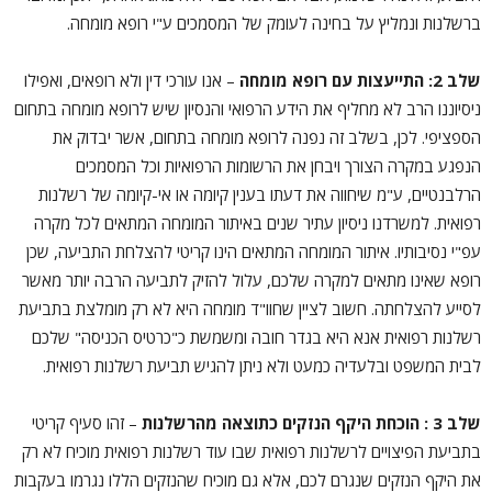
ברשלנות ונמליץ על בחינה לעומק של המסמכים ע"י רופא מומחה.
שלב 2: התייעצות עם רופא מומחה
– אנו עורכי דין ולא רופאים, ואפילו
ניסיוננו הרב לא מחליף את הידע הרפואי והנסיון שיש לרופא מומחה בתחום
הספציפי. לכן, בשלב זה נפנה לרופא מומחה בתחום, אשר יבדוק את
הנפגע במקרה הצורך ויבחן את הרשומות הרפואיות וכל המסמכים
הרלבנטיים, ע"מ שיחווה את דעתו בענין קיומה או אי-קיומה של רשלנות
רפואית. למשרדנו ניסיון עתיר שנים באיתור המומחה המתאים לכל מקרה
עפ"י נסיבותיו. איתור המומחה המתאים הינו קריטי להצלחת התביעה, שכן
רופא שאינו מתאים למקרה שלכם, עלול להזיק לתביעה הרבה יותר מאשר
לסייע להצלחתה. חשוב לציין שחוו"ד מומחה היא לא רק מומלצת בתביעת
רשלנות רפואית אנא היא בגדר חובה ומשמשת כ"כרטיס הכניסה" שלכם
לבית המשפט ובלעדיה כמעט ולא ניתן להגיש תביעת רשלנות רפואית.
שלב 3 : הוכחת היקף הנזקים כתוצאה מהרשלנות
– זהו סעיף קריטי
בתביעת הפיצויים לרשלנות רפואית שבו עוד רשלנות רפואית מוכיח לא רק
את היקף הנזקים שנגרם לכם, אלא גם מוכיח שהנזקים הללו נגרמו בעקבות