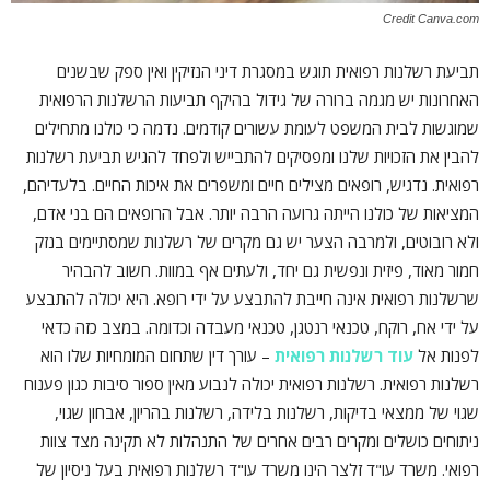
Credit Canva.com
תביעת רשלנות רפואית תוגש במסגרת דיני הנזיקין ואין ספק שבשנים
האחרונות יש מגמה ברורה של גידול בהיקף תביעות הרשלנות הרפואית
שמוגשות לבית המשפט לעומת עשורים קודמים. נדמה כי כולנו מתחילים
להבין את הזכויות שלנו ומפסיקים להתבייש ולפחד להגיש תביעת רשלנות
רפואית. נדגיש, רופאים מצילים חיים ומשפרים את איכות החיים. בלעדיהם,
המציאות של כולנו הייתה גרועה הרבה יותר. אבל הרופאים הם בני אדם,
ולא רובוטים, ולמרבה הצער יש גם מקרים של רשלנות שמסתיימים בנזק
חמור מאוד, פיזית ונפשית גם יחד, ולעתים אף במוות. חשוב להבהיר
שרשלנות רפואית אינה חייבת להתבצע על ידי רופא. היא יכולה להתבצע
על ידי אח, רוקח, טכנאי רנטגן, טכנאי מעבדה וכדומה. במצב כזה כדאי
לפנות אל
עוד רשלנות רפואית
– עורך דין שתחום המומחיות שלו הוא
רשלנות רפואית. רשלנות רפואית יכולה לנבוע מאין ספור סיבות כגון פענוח
שגוי של ממצאי בדיקות, רשלנות בלידה, רשלנות בהריון, אבחון שגוי,
ניתוחים כושלים ומקרים רבים אחרים של התנהלות לא תקינה מצד צוות
רפואי. משרד עו"ד זלצר הינו משרד עו"ד רשלנות רפואית בעל ניסיון של