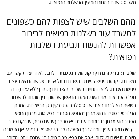
מעל 50 שנים בתחום הנזיקין והרשלנות הרפואית.
מהם השלבים שיש לצפות להם כשפונים
למשרד עוד רשלנות רפואית לבירור
אפשרות להגשת תביעת רשלנות
רפואית?
שלב 1: בדיקה מדוקדקת של הנסיבות
– לרוב, לאחר יצירת קשר עם
משרדנו, נקבעת פגישה פיזית במשרדנו בתל אביב. פגישה זו היא בעצם
פגישת היכרות, ללא התחייבות של מי מהצדדים (וכמובן ללא עלות) בה
נוכל להכיר אחד את השני. הצעד הראשון של עורך דין מומחה לרשלנות
רפואית הוא לבחון האם יש בסיס לתביעת נזיקין בגין הרשלנות. המבחן
הרלוונטי בסוגיה זו הוא מבחן "הרופא הסביר". בפשטות, מבחן הרופא
הסביר הוא מבחן בו בוחנים אם "רופא סביר" (או אח סביר, או רוקח סביר
…) היה נוהג באופן דומה לדרך הפעולה של מי שטיפל בנפגע. אן התשובה
חיובית, זו אינה רשלנות, אבל אם רופא סביר היה נוהג אחרת, ייתכן ומדובר