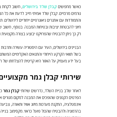
כאשר מחפשים
קבלן שלד בירושלים
, חשוב לקחת בח
גורמים מרכזיים. קבלן שלד אמיתי חייב לדעת את כל הני
והתמודדות עם אתגרים גיאוגרפיים ייחודיים לירושלים. תכ
חיוני להבטחת יציבות ובטיחות המבנה. בנוסף, חשוב שה
רק כך ניתן להבטיח שהפרויקט יבוצע בצורה מקצועית ו
הבניינים בירושלים, העיר עם היסטוריה עשירה ותרבות 
בשל תוואי הקרקע הייחודי והתנאים האקלימיים המשתני
בעל ידע מעמיק על האזור היא קריטית להצלחתו של הפ
שירותי קבלן גמר מקצועיים
לאחר שלב בניית השלד, נדרשים שירותי
קבלן גמר
כד
הפרטים הקטנים שהופכים את המבנה למקום מגורים או ע
אינסטלציה, התקנת מערכות מיזוג אוויר ותאורה, צביעה
בהרמוניה ולהבטיח שהכול פועל כראוי. מקסימוב בני