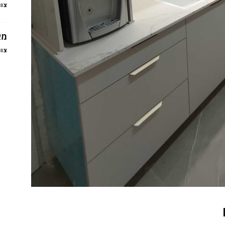
צוו
מא
צוו