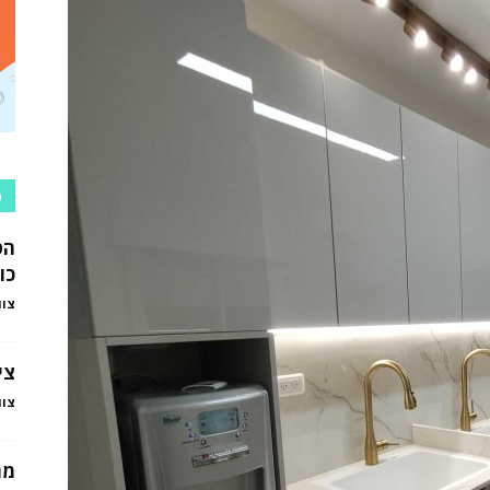
כ
הט
כו
צוו
צי
צוו
מה