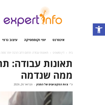
מגזין
מקצועי
Open toolbar
אינטרנט
יופי וקוסמטיקה
עיצוב גרפי
בית
דין ומשפט
תאונות עבודה: תחום רחב הרבה יותר ממה 
תאונות עבודה: תח
ממה שנדמה
ע"י
צוות המקצוענים של המגזין
-
פברואר 26, 2026