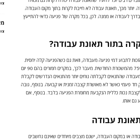
בדים רבים יוכל להעיד שתאונת עבודה יכולה לקרות גם מכוויה
צוו
 יותר מכך, תאונת עבודה לא חייבת לקרות בתוך מקום העבודה.
בדרך לעבודה או ממנה. לכן, בכל מקרה של פגיעה כדאי להתייעץ
מא
צוו
רה בתור תאונת עבודה?
כות לתבוע דמי פגיעה מעבודה, וזאת גם כשהפגיעה קלה יחסית.
דמי פגיעה מעבודה ניתנים למשך עד 90 יום ומהווים 75% מהמשכורת החודשית. מעבר לכך, במקרים חמורים בהם 90 יום
ת מעבודה שהתנאים לקבלתה נוחים יותר מהתנאים הנדרשים לקבלת
 חד פעמי כאשר לא מאושרת קצבה זמנית או קבועה. בנוסף, גובה
לקצבת נכות כללית הנקבעת מחומרת הפגיעה בלבד. בנוסף, אם
גם אותו.
תאונת עבודה
ודה או במקום העבודה, ישנם מצבים מיוחדים שאינם נחשבים