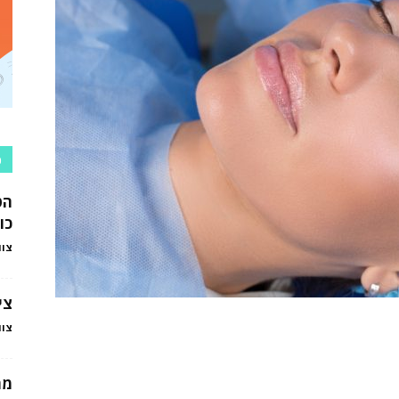
כ
הט
כו
צוו
צי
צוו
מה