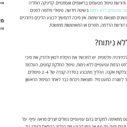
ורשת טיפול מטעמים בריאותיים ואסתטיים. קליניקה רוחל'ה
צוו
 עפעפיים ללא ניתוח
בשיטה חדשה. טיפולי פלזמה לפנים
יגים תוצאות מרשימות. אין סיבה להמשיך לבצע הליכים כירורגיים
מא
ו דורשת הרדמה, תפרים או התאוששות ממושכת.
צוו
לא ניתוח?
רורגיה פלסטית. יש למכשיר את היכולת לכווץ ולהדק את סיבי
לסט הרמת עפעפיים ללא ניתוח, טיפול החלקת קמטים, העלמת
שקיות מתחת לעיניים, מתיחת עור עודף בצוואר, הסרת צלקות אקנה. ההליך מתבצע בסדרה קצרה של 2-4 טיפולים.
4 ימים כאשר ניתן לחזור לשגרה כמעט מיד. תוצאות ניכרות כבר לאחר הטיפול הראשון
 מתאימה למקרים בהם עפעפיים נפולים יוצרים מראה עייף. על
המטופל/ת להיות מעל גיל 18. קהל היעד הוא לרוב מבוגרים מעל גיל 60 אך ניתן לבצע את ההליך בהתאם לצורך גם