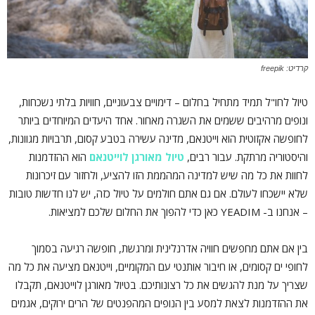
קרדיט: freepik
טיול לחו"ל תמיד מתחיל בחלום – דימויים צבעוניים, חוויות בלתי נשכחות,
ונופים מרהיבים ששמים את השגרה מאחור. אחד היעדים המיוחדים ביותר
לחופשה אקזוטית הוא וייטנאם, מדינה עשירה בטבע קסום, תרבויות מגוונות,
והיסטוריה מרתקת. עבור רבים,
טיול מאורגן לוייטנאם
הוא ההזדמנות
לחוות את כל מה שיש למדינה המהממת הזו להציע, ולחזור עם זיכרונות
שלא יישכחו לעולם. אם גם אתם חולמים על טיול כזה, יש לנו חדשות טובות
– אנחנו ב- YEADIM כאן כדי להפוך את החלום שלכם למציאות.
בין אם אתם מחפשים חוויה אדרנלינית ומרגשת, חופשה רגיעה בסמוך
לחופי ים קסומים, או חיבור אותנטי עם המקומיים, וייטנאם מציעה את כל מה
שצריך על מנת להגשים את כל רצונותיכם. בטיול מאורגן לוייטנאם, תקבלו
את ההזדמנות לצאת למסע בין הנופים המהפנטים של הרים ירוקים, אגמים