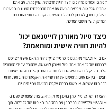
קסומים, וכפרים מרהיבים, לצד חוויות תרבותיות שאין כמותן. אם אתם
אוהבים אוכל טוב, וייטנאם מציעה את אחת מהמטבחים המגוונים והטעימים
בעולם, וכמובן, לא ניתן להתעלם מהשוק המקומי הצבעוני והתרבויות
המרתקות של תושבי המדינה.
כיצד טיול מאורגן לוייטנאם יכול
להיות חוויה אישית ומותאמת?
אנו ב- YEADIM מאמינים כי כל טיול צריך להיות מותאם אישית לצרכים
ולרצונות של כל אחד ואחד. טיול מאורגן לוייטנאם, שמנוהל על ידי המומחים
שלנו, מעניק לכם את האפשרות לבחור את הסגנון של החופשה שאתם
רוצים – בין אם אתם מחפשים את ההרפתקאות האקסטרימיות ביותר, חוויות
תרבותיות עשירות, או פשוט בריחה שקטה ומרגיעה מחיי היום-יום.
ההצלחה של כל טיול טמון בתכנון מדויק מראש. צוות המומחים שלנו ב-
YEADIM מקדיש זמן רב להבין את החלומות והציפיות של כל לקוח, תוך
שמירה על איזון מושלם בין הנוחות האישית לבין הרצון לחוות את וייטנאם