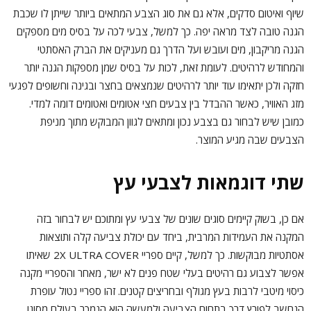
שיוף ואיטום סדקים, אלא גם את סוג הצבע המתאים ביותר שייתן לו שכבת
הגנה טובה לצד מראה יפה. כך למשל, צבעי לכה על בסיס מים מספקים
הגנה מריקבון, מים ועובש ועל הדרך גם מעניקים את הברק האסתטי
והמחודש לרהיטים. לעומת זאת, לכות על בסיס שמן מספקות הגנה יותר
חזקה ולכן יתאימו עוד יותר לרהיטים שנמצאים בחצר ובגינה וחשופים לפגעי
מזג האוויר, כאשר ההבדל בין צבעים חצי אטומים ואטומים דומה למדי.
כמובן שיש לבחור גם בצבע נכון ומתאים לגוון המבוקש מתוך מניפת
הצבעים שבה מגיע המוצר.
שתי דוגמאות לצבעי עץ
אם כן, בשוק קיימים סוגים שונים של צבעי עץ ומתוכם יש לבחור בזה
המקנה את העמידות המרבית, ביחד עם יכולת צביעה קלה ותוצאות
אסתטיות מבוקשות. כך למשל, קיים ספריי 2X ULTRA COVER שאיתו
אפשר לצבוע גם רהיטים בעלי שטח פנים לא ישר, מאחר והספריי מקנה
כיסוי מיטבי לרבות בעץ מגולף ובחריצים קטנים. זהו ספריי נטול עופרת
הנחשב לפורץ דרך בתחום הצביעה ולמעשה הוא הנמכר בעולם מסוגו,