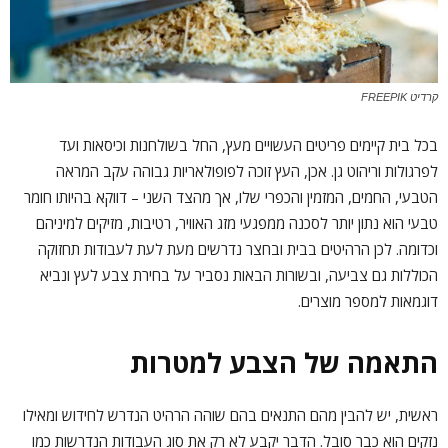
קרדיט FREEPIK
בכל בית קיימים פריטים העשויים מעץ, החל בשולחנות וכיסאות ועד
לפרגולות וריהוט גן. אכן, העץ זוכה לפופולאריות גבוהה עקב המראה
הטבעי, החמים, המזמין והכפרי שלו, אך מהצד השני – דווקא בהיותו חומר
טבעי הוא נתון יותר לסכנה ממפגעי מזג האוויר, רטיבות, מזיקים למיניהם
וכדומה. לכן הרהיטים בבית ובחצר נדרשים מעת לעת לעבודות תחזוקה
הכוללות גם צביעה, ובשורות הבאות נסביר על בחירת צבע לעץ ונביא
דוגמאות למספר מוצרים.
התאמה של הצבע למטרות
ראשית, יש להבין מהם התנאים בהם שוהה הרהיט הנדרש לחידוש ומאילו
נזקים הוא כבר סובל. הדבר יקבע לא רק את סוג העבודות הנדרשות כמו