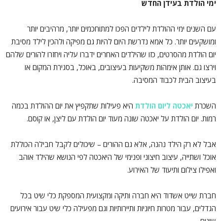
ימי הולדת בעידן החדש
עם השנים ימי ההולדת לילדים הפכו למתוחכמים יותר, מרהיבים יותר
ומושקעים יותר. כל אמא נדרשת היום להיות גם מפיקה ולהכין לילד מסיבת
יום הולדת מהסרטים, כזו שהילדים האחרים ידברו עליה ויחזרו להורים שלהם
וירצו גם. אותן אימהות משקיעות בעיצובים, באוכל, בסגירת המקום או
בעיצוב הבית לכבוד המסיבה.
השכרת
יאכטה ליום הולדת
היא פעילות שתקפיץ את יום ההולדת בכמה
רמות. יום הולדת על יאכטה שונה מעוד יום הולדת עם ליצן, או קוסם.
אבל לא רק הילד נהנה, אלא גם ההורים – שיכולים לקבל חבילה הכוללת
אוכל ושתייה, עיצוב חיצוני ופנימי של היאכטה לפי הנושא שהילד אוהב
ואפילו צילום ותיעוד של האירוע.
חברת שייט אשדוד היא חברה ותיקה ומקצועית המספקת כלי שיט בכל
הגדלים, עבור מטרות חיוניות ותיירותיות וגם מפעילה כלי שיט עבור אירועים