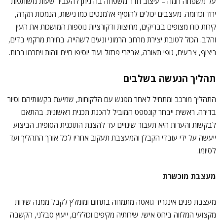
על משפחה חמה – עיצוב חדר משפחה בה ניתן להעביר שעות משותפות
יחד וכדומה. מעצבים יכולים להוסיף אלמנטים כמו נישות, הנמכות תקרה,
קירות כוח מצופים בבריקים, מחיצות ודקורציות נוספות המושכות את העין
והלב. הכול לטובת יצירת מרחב הרמוני ונעים לשהייה. בחירת מרקמי בדים,
ריצוף, צבעים, גופי תאורה, אביזרי פרזול ועוד יוסיפו חיים וזהות ויתרמו רבות.
תהליך הנעשה בשלבים
התהליך מורכב ומתחיל לאחר מפגש עם הלקוחות, שמיעת בקשותיהם וסיור
בדירה. ראשית ייבחר קונספט המוביל להכנת תכנית ראשונית. בהתאם
לבקשות והערות היא תעבור שינויים עד להצגת התוכנית הסופית. הביצוע
ייעשה על ידי עובדי הקבלן והמעצבת תעקוב אחריו לכל אורך התהליך ועד
לסיומו.
מעצבת מוכשרת
מעצבת פנים אינגריד גואטה מתמחה בתחום ומומלץ לקבל ממנה שירות
מקצועי המלווה ביחס אישי. שירותיה מקיפים וכוללים, ייעוץ סבלני, הקשבה