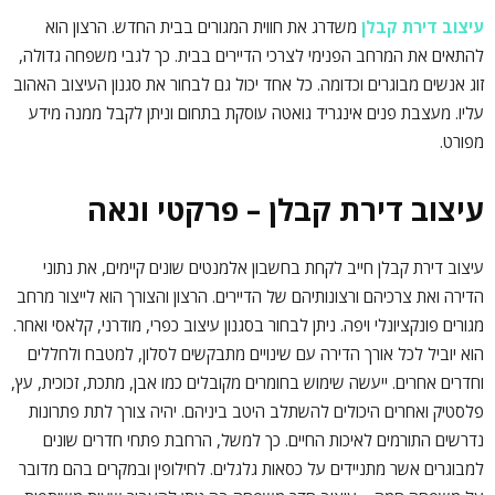
עיצוב דירת קבלן
משדרג את חווית המגורים בבית החדש. הרצון הוא
להתאים את המרחב הפנימי לצרכי הדיירים בבית. כך לגבי משפחה גדולה,
זוג אנשים מבוגרים וכדומה. כל אחד יכול גם לבחור את סגנון העיצוב האהוב
עליו. מעצבת פנים אינגריד גואטה עוסקת בתחום וניתן לקבל ממנה מידע
מפורט.
עיצוב דירת קבלן – פרקטי ונאה
עיצוב דירת קבלן חייב לקחת בחשבון אלמנטים שונים קיימים, את נתוני
הדירה ואת צרכיהם ורצונותיהם של הדיירים. הרצון והצורך הוא לייצור מרחב
מגורים פונקציונלי ויפה. ניתן לבחור בסגנון עיצוב כפרי, מודרני, קלאסי ואחר.
הוא יוביל לכל אורך הדירה עם שינויים מתבקשים לסלון, למטבח ולחללים
וחדרים אחרים. ייעשה שימוש בחומרים מקובלים כמו אבן, מתכת, זכוכית, עץ,
פלסטיק ואחרים היכולים להשתלב היטב ביניהם. יהיה צורך לתת פתרונות
נדרשים התורמים לאיכות החיים. כך למשל, הרחבת פתחי חדרים שונים
למבוגרים אשר מתניידים על כסאות גלגלים. לחילופין ובמקרים בהם מדובר