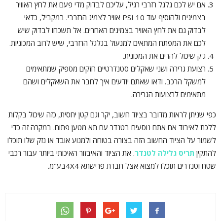
אם יש לכם גלגל רזרבי רגיל, עליכם לבדוק מדי פעם את לחץ האוויר
בצמיגים ולהוסיף עוד 10 PSI אוויר לצמיג הרזרבי. במקביל, כדאי
לבדוק גם את לחץ האוויר בצמיגים האחרים. אל תשכחו לבדוק שיש
לכם את המפתח המתאים למנעול בגלגל הרזרבי, שיש לרוב המכוניות.
ג'ק שיכול להרים את המכונית.
רצועת גרירה ושני שאקלים סטנדרטיים חזקים מספיק שמתאימים
למשקל הרכב. ודאו שאתם יודעים איך לחבר את השאקלים ושהם
מתאימים לרצועות הגרירה.
כפי שניתן לראות מדובר בציוד חשוב, יקר וגם קטן יחסית, כזה שיכול בקלות
ללכת לאיבוד אם אתם נוסעים בטנדר עם תא מטען פתוח. במקרה זה כדי
לשמור על הציוד החשוב הזה בצורה בטוחה ולמנוע אובד או נזק שלו תוכלו
להתקין
תריס גלילה לטנדר
. את הציוד והאיבזור האיכותי ביותר עבור רכבי
שטח וטנדרים תוכלו למצוא אצל חברת פרישתא 4X4בע"מ.