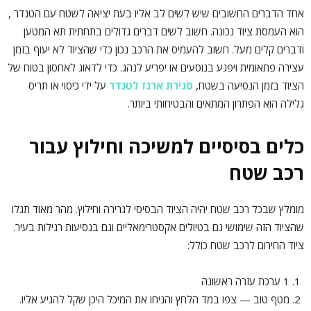
אחד הדברים החשובים שיש לשים לב אליו בעת יציאה לשטח עם הטנדר ,
הוא העמסת ציוד נכונה. חשוב לשים דברים גדולים בתחתית תא המטען
ודברים קלים מעל. חשוב להעמיס את הרכב נכון כדי שהציוד לא יעוף בזמן
עצירה פתאומית ויפגע בנוסעים או יפריע לנהג. כדי לדאוג לאחסון בטוח של
הציוד בזמן הנסיעה בשטח,
סגירת ארגז לטנדר
על ידי כיסוי או תריס
גלילה הוא הפתרון המתאים והבטיחותי ביותר.
כלים בסיסיים למשיכה וחילוץ עבור
רכב שטח
מומלץ שבכל רכב שטח יהיה הציוד הבסיסי לגרירה וחילוץ. מהר מאוד תגלו
שהציוד הזה שימושי גם בטיולים אקסטרימאליים וגם בנסיעות רגילות בעיר.
ציוד החירום לרכב שטח כולל:
1 ערכת עזרה ראשונה
מטף טוב — צפו במד הלחץ והניחו את המיכל היכן שקל להגיע אליו.