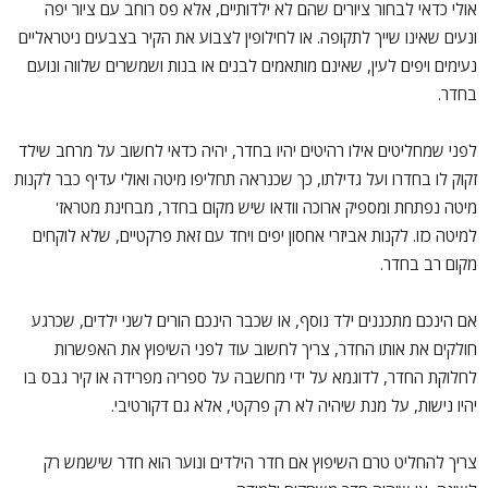
אולי כדאי לבחור ציורים שהם לא ילדותיים, אלא פס רוחב עם ציור יפה
ונעים שאינו שייך לתקופה. או לחילופין לצבוע את הקיר בצבעים ניטראליים
נעימים ויפים לעין, שאינם מותאמים לבנים או בנות ושמשרים שלווה ונועם
בחדר.
לפני שמחליטים אילו רהיטים יהיו בחדר, יהיה כדאי לחשוב על מרחב שילד
זקוק לו בחדרו ועל גדילתו, כך שכנראה תחליפו מיטה ואולי עדיף כבר לקנות
מיטה נפתחת ומספיק ארוכה וודאו שיש מקום בחדר, מבחינת מטראז'
למיטה כזו. לקנות אביזרי אחסון יפים ויחד עם זאת פרקטיים, שלא לוקחים
מקום רב בחדר.
אם הינכם מתכננים ילד נוסף, או שכבר הינכם הורים לשני ילדים, שכרגע
חולקים את אותו החדר, צריך לחשוב עוד לפני השיפוץ את האפשרות
לחלוקת החדר, לדוגמא על ידי מחשבה על ספריה מפרידה או קיר גבס בו
יהיו נישות, על מנת שיהיה לא רק פרקטי, אלא גם דקורטיבי.
צריך להחליט טרם השיפוץ אם חדר הילדים ונוער הוא חדר שישמש רק