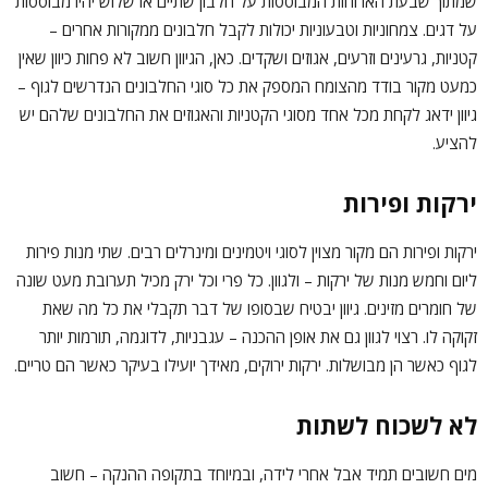
שמתוך שבעת הארוחות המבוססות על חלבון שתיים או שלוש יהיו מבוססות
על דגים. צמחוניות וטבעוניות יכולות לקבל חלבונים ממקורות אחרים –
קטניות, גרעינים וזרעים, אגוזים ושקדים. כאן, הגיוון חשוב לא פחות כיוון שאין
כמעט מקור בודד מהצומח המספק את כל סוגי החלבונים הנדרשים לגוף –
גיוון ידאג לקחת מכל אחד מסוגי הקטניות והאגוזים את החלבונים שלהם יש
להציע.
ירקות ופירות
ירקות ופירות הם מקור מצוין לסוגי ויטמינים ומינרלים רבים. שתי מנות פירות
ליום וחמש מנות של ירקות – ולגוון. כל פרי וכל ירק מכיל תערובת מעט שונה
של חומרים מזינים. גיוון יבטיח שבסופו של דבר תקבלי את כל מה שאת
זקוקה לו. רצוי לגוון גם את אופן ההכנה – עגבניות, לדוגמה, תורמות יותר
לגוף כאשר הן מבושלות. ירקות ירוקים, מאידך יועילו בעיקר כאשר הם טריים.
לא לשכוח לשתות
מים חשובים תמיד אבל אחרי לידה, ובמיוחד בתקופה ההנקה – חשוב