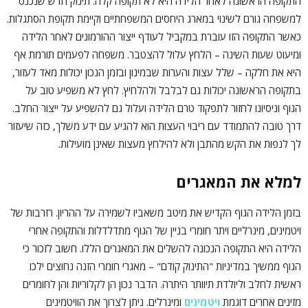
התקופה הראשונה לאחר הלידה היא לא תקופה קלה. תינוק חדש שנכנס
למשפחה גורם לשינוי במארג היחסים המשפחתיים וקיימת תקופת הסתגלות.
כאשר התקופה הזו עוברת במקביל לעודף ייצור ההורמונים לאחר הלידה
ומיעוט שעות השינה – הלחץ עלול להצטבר. משפחה לפעמים תורמת אף
היא את חלקה – שלל עצות והערות שבמינון ובזמן הנכון יכולות מאד לעזור,
בתקופה הראשונה יכולות גם לבלבל ולהלחיץ. לחץ לא משפיע טוב על
הגוף וניסיונו לחזור לתפקוד טרם הלידה ועלול גם להשפיע על ייצור החלב.
דרך טובה להתמודד עם ריבוי העצות הוא להגיע עם ידע משלך, כזה שיעזור
לך לנפות את הקש מהתבן ולא להילחץ מעצות שאינן מועילות.
למלא את המאגרים
בזמן הלידה הגוף הקדיש את מיטב משאביו לשמירה על ההריון. רזרבות של
ויטמינים, מינרליים ויתר חומרי בניין של הגוף מתדלדלות והתקופה אחרי
הלידה היא התקופה הנכונה להשלים את המאגרים הללו. חשוב לזכור כי
הגוף ממשיך במדיניות "התינוק קודם" – מאגרי חומרי הזנה נחוצים ילכו
ראשית לחלב וליולדת תיוותר היתרה. הדבר נכון הן לקלוריות והן לחומרים
מזינים אחרים דוגמת
ויטמינים
ומינרלים. ניתן לצרוך את הוויטמינים