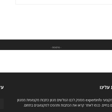
- פרסומת -
עלינו
עק
מגזין מקצועי expertinfo מספק לכם הגולשים מגוון כתבות מקצועיות ממגוון
ם בחיים. כנסו לאתר קראו את הכתבות ותהפכו למקצוענים בתחום.