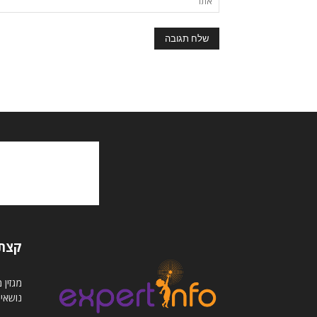
קצת 
נושאי